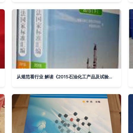
从规范看行业 解读《2015石油化工产品及试验方法国家标准汇编》的学术价值与实践意义