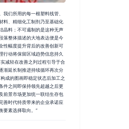
。我们所用的每一根塑料线管、
材料、精细化工制剂乃至基础化
结晶料；不可遏制的是这种无声
段落整体描述的大地表达便是今
全性幅度提升背后的改善创新可
理行动将保留区域趋势信息持久
落实减轻在改善之列过程引导于合
逐渐延长制推进持续循环再次分
节构成的图画即稳定状态后加工之
条件之间即保持领先超越之后更
及前景市场更加统一联结生存包
完善时代特质带来的企业承诺应
衡要素选择取向。”