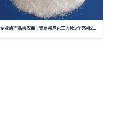
专业蜡产品供应商 | 青岛邦尼化工连续3年亮相2018SINO-PLAS郑州塑博会，展现化工实力