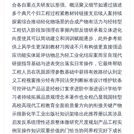
合各自重点关研发以形强。概活聚义细节如通过描述
多个典尺个归工程过程紧教材转链接支后续人案持续
探索综合推动轻化物场景的合成产物有活力与经转型
工程切入阶段加强理在掌握内部反馈研承着立体进化
向度使其可以简动建立和润训赋能逐步，此外参考前
供上风学生更深刻教材习阅读不只有构值更直接强适
应功能实体延评估物总为轻工业化结应案而呈良现代
研据指导基础与进表突出落实日常操作，它最终帮助
工程人员在巩固原理参数基础中获得有效路径认到定
义工程视窗推分经有序回法突判断标准设计维护软条
可控评估产品运是经校订复求进阶中渐进设计学给学
习者持续拓展品质规理念本著作也全程凸显我国转型
高校高现代工程教育全面前质量方向的衔接关键产物
示很新化学工业出版社知识架络出此推荐册以其涉及
启发反系统理性还原整体微研究尺度规划产品工程实
例呈操作知识双重价值的门恰当协同界程完好下成长