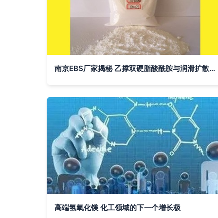
南京EBS厂家揭秘 乙撑双硬脂酸酰胺与润滑扩散粉的高清细节图分析——以盛彤悦化工科技为例
高端氢氧化镁 化工领域的下一个增长极